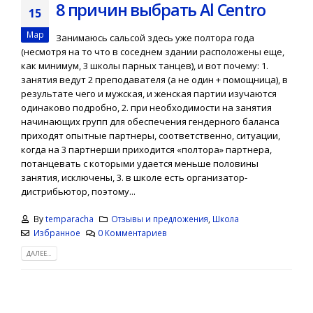
Ищите нас в
8 причин выбрать Al Centro
Подарочные
мобильном
15
сертификаты для
приложении MapD
друзей и близких!
Мар
25.04.2017
Занимаюсь сальсой здесь уже полтора года
04.08.2025
(несмотря на то что в соседнем здании расположены еще,
как минимум, 3 школы парных танцев), и вот почему: 1.
занятия ведут 2 преподавателя (а не один + помощница), в
результате чего и мужская, и женская партии изучаются
одинаково подробно, 2. при необходимости на занятия
начинающих групп для обеспечения гендерного баланса
приходят опытные партнеры, соответственно, ситуации,
когда на 3 партнерши приходится «полтора» партнера,
потанцевать с которыми удается меньше половины
занятия, исключены, 3. в школе есть организатор-
дистрибьютор, поэтому...
By
temparacha
Отзывы и предложения
,
Школа
Избранное
0 Комментариев
ДАЛЕЕ...