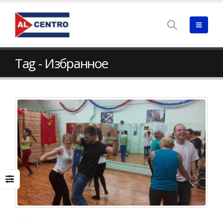
Tag - Избранное
Танцы для взрослых.
Каждую пятницу с 
Группа САЛЬСА 35(+)(-)!
20 протанцовка по
сальсе!
08.08.2025
25.07.2025
Начинающие!
Вечеринка
Кубинская сальса.
09.05.2017
Первое занятие 27
августа в 20:00!
08.08.2025