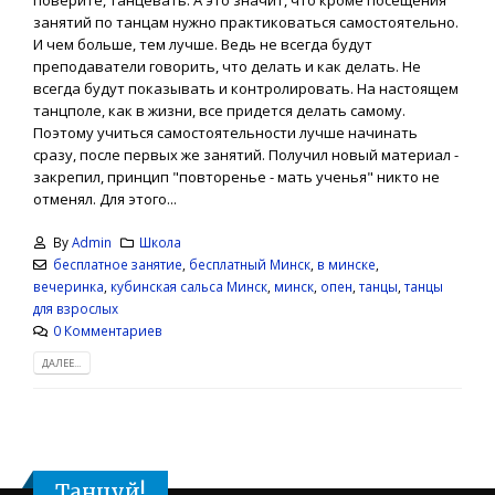
поверите, танцевать. А это значит, что кроме посещения
занятий по танцам нужно практиковаться самостоятельно.
И чем больше, тем лучше. Ведь не всегда будут
преподаватели говорить, что делать и как делать. Не
всегда будут показывать и контролировать. На настоящем
танцполе, как в жизни, все придется делать самому.
Поэтому учиться самостоятельности лучше начинать
сразу, после первых же занятий. Получил новый материал -
закрепил, принцип "повторенье - мать ученья" никто не
отменял. Для этого...
By
Admin
Школа
бесплатное занятие
,
бесплатный Минск
,
в минске
,
вечеринка
,
кубинская сальса Минск
,
минск
,
опен
,
танцы
,
танцы
для взрослых
0 Комментариев
ДАЛЕЕ...
Танцуй!