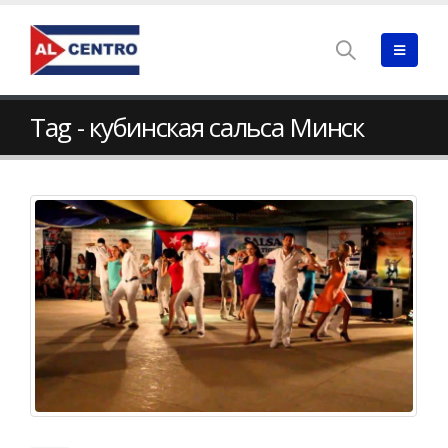
Tag - кубинская сальса Минск
Танцы для взрослых.
Каждую пятницу с 
Группа САЛЬСА 35(+)(-)!
20 протанцовка по
сальсе!
08.08.2025
25.07.2025
Начинающие!
Вечеринка
Кубинская сальса.
09.05.2017
Первое занятие 27
августа в 20:00!
08.08.2025