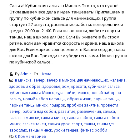
Сальса! Кубинская сальса в Минске. Это то, что нужно!
Откладываем все дела и идем танцевать! Приглашаем в
группу по кубинской сальсе для начинающих. Группа
стартует 27 августа, расписание работы: понедельник и
среда с 20:00 до 21:00. Если вы активны, любите спорт и
танцы, наша школа для Вас. Если Вы живете в быстром
ритме, если Вам нравится скорость и драйв, наша школа
для Вас. Если жаркое солнце живет в Вашем сердце, наша
школа для Вас. Приходите и убедитесь сами. Новая группа
по кубинской сальсе...
By
Admin
Школа
в минске
,
вечер
,
вечер в минске
,
для начинающих
,
желание
,
здоровый образ
,
здоровье
,
зож
,
красота
,
кубинская сальса
,
кубинская сальса Минск
,
куда пойти
,
минск
,
новый набор на
сальсу
,
новый набор на танцы
,
образ жизни
,
парные танцы
,
парные танцы минск
,
подарок
,
пробное занятие
,
провести
вечер
,
работа над собой
,
развитие
,
развлечения
,
сальса
,
сальса в минске
,
сальса минск
,
сальса набор
,
сальса набор
минск
,
сальса танец
,
сальса урок
,
спорт
,
танцы
,
танцы для
взрослых
,
танцы минск
,
уроки танцев
,
фитнес
,
хобби
0 Комментариев