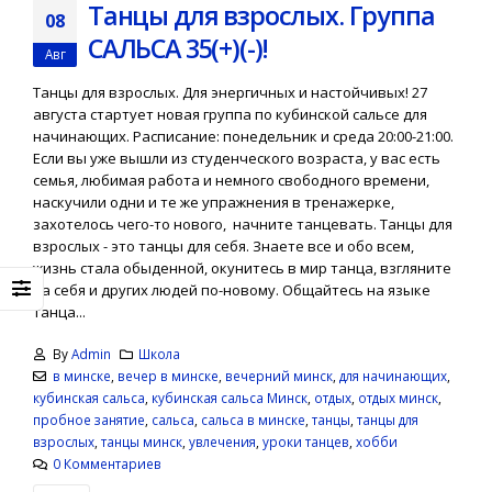
Ищите нас в
Танцы для взрослых. Группа
Подарочные
мобильном
08
сертификаты для
приложении MapD
САЛЬСА 35(+)(-)!
друзей и близких!
Авг
25.04.2017
04.08.2025
Танцы для взрослых. Для энергичных и настойчивых! 27
августа стартует новая группа по кубинской сальсе для
начинающих. Расписание: понедельник и среда 20:00-21:00.
Если вы уже вышли из студенческого возраста, у вас есть
семья, любимая работа и немного свободного времени,
наскучили одни и те же упражнения в тренажерке,
захотелось чего-то нового, начните танцевать. Танцы для
взрослых - это танцы для себя. Знаете все и обо всем,
жизнь стала обыденной, окунитесь в мир танца, взгляните
на себя и других людей по-новому. Общайтесь на языке
танца...
By
Admin
Школа
в минске
,
вечер в минске
,
вечерний минск
,
для начинающих
,
кубинская сальса
,
кубинская сальса Минск
,
отдых
,
отдых минск
,
пробное занятие
,
сальса
,
сальса в минске
,
танцы
,
танцы для
взрослых
,
танцы минск
,
увлечения
,
уроки танцев
,
хобби
0 Комментариев